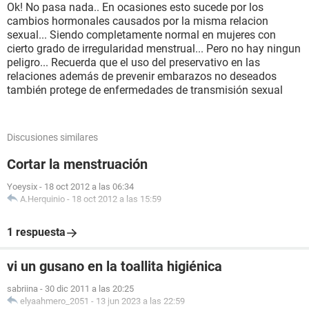
Ok! No pasa nada.. En ocasiones esto sucede por los
cambios hormonales causados por la misma relacion
sexual... Siendo completamente normal en mujeres con
cierto grado de irregularidad menstrual... Pero no hay ningun
peligro... Recuerda que el uso del preservativo en las
relaciones además de prevenir embarazos no deseados
también protege de enfermedades de transmisión sexual
Discusiones similares
Cortar la menstruación
Yoeysix
-
18 oct 2012 a las 06:34
A.Herquinio
-
18 oct 2012 a las 15:59
1 respuesta
vi un gusano en la toallita higiénica
sabriina
-
30 dic 2011 a las 20:25
elyaahmero_2051
-
13 jun 2023 a las 22:59