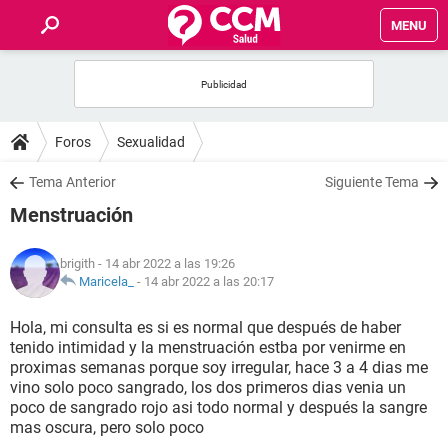
MENU
INICIO
FOROS
Foros
Sexualidad
SALUD
Tema Anterior
Siguiente Tema
Menstruación
FAMILIA
brigith
- 14 abr 2022 a las 19:26
NUTRICIÓN
Maricela_
-
14 abr 2022 a las 20:17
Hola, mi consulta es si es normal que después de haber
BIENESTAR
tenido intimidad y la menstruación estba por venirme en
proximas semanas porque soy irregular, hace 3 a 4 dias me
SEXUALIDAD
vino solo poco sangrado, los dos primeros dias venia un
poco de sangrado rojo asi todo normal y después la sangre
mas oscura, pero solo poco
GLOSARIO