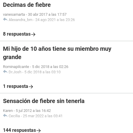
Decimas de fiebre
vanesamarta
-
30 abr 2017 a las 17:57
Alexandra_bm
-
24 ago 2021 a las 23:26
8 respuestas
Mi hijo de 10 años tiene su miembro muy
grande
Rominapilcante
-
5 dic 2018 a las 02:26
Dr.Josh
-
5 dic 2018 a las 03:10
1 respuesta
Sensación de fiebre sin tenerla
Karen
-
5 jul 2012 a las 16:42
Cecilia
-
25 mar 2022 a las 03:41
144 respuestas