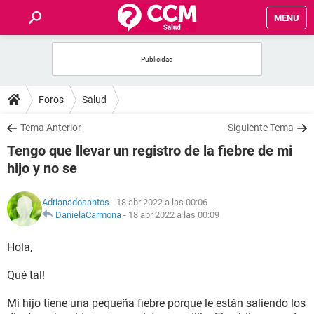
MENU
INICIO
FOROS
Foros
Salud
SALUD
Tema Anterior
Siguiente Tema
Tengo que llevar un registro de la fiebre de mi
FAMILIA
hijo y no se
NUTRICIÓN
Adrianadosantos
- 18 abr 2022 a las 00:06
DanielaCarmona
-
18 abr 2022 a las 00:09
BIENESTAR
Hola,
SEXUALIDAD
Qué tal!
Mi hijo tiene una pequeña fiebre porque le están saliendo los
GLOSARIO