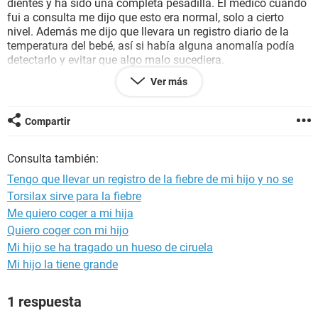
dientes y ha sido una completa pesadilla. El médico cuando
fui a consulta me dijo que esto era normal, solo a cierto
nivel. Además me dijo que llevara un registro diario de la
temperatura del bebé, así si había alguna anomalía podía
detectarlo y evitar que algo malo sucediera.
Ver más
El asunto es que no sé como hacer ese registro. La verdad es
que quiero que quede lo mejor posible para evitar cualquier
cosa mala con mi hijo. ¿Alquien me puede ayuda?
Compartir
Consulta también:
Tengo que llevar un registro de la fiebre de mi hijo y no se
Torsilax sirve para la fiebre
Me quiero coger a mi hija
Quiero coger con mi hijo
Mi hijo se ha tragado un hueso de ciruela
Mi hijo la tiene grande
1 respuesta