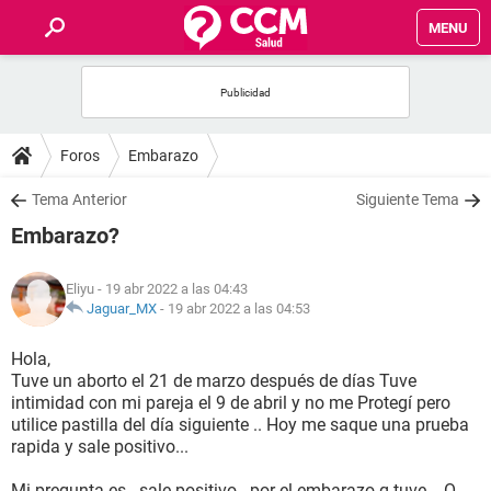
MENU
INICIO
FOROS
Foros
Embarazo
SALUD
Tema Anterior
Siguiente Tema
Embarazo?
FAMILIA
Eliyu
- 19 abr 2022 a las 04:43
NUTRICIÓN
Jaguar_MX
-
19 abr 2022 a las 04:53
Hola,
BIENESTAR
Tuve un aborto el 21 de marzo después de días Tuve
intimidad con mi pareja el 9 de abril y no me Protegí pero
SEXUALIDAD
utilice pastilla del día siguiente .. Hoy me saque una prueba
rapida y sale positivo...
GLOSARIO
Mi pregunta es ..sale positivo ..por el embarazo q tuve .. O