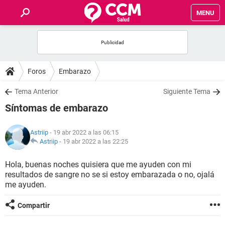
MENU
INICIO
FOROS
Foros
Embarazo
SALUD
Tema Anterior
Siguiente Tema
Síntomas de embarazo
FAMILIA
Astriip
- 19 abr 2022 a las 06:15
NUTRICIÓN
Astriip
-
19 abr 2022 a las 22:25
Hola, buenas noches quisiera que me ayuden con mi
BIENESTAR
resultados de sangre no se si estoy embarazada o no, ojalá
me ayuden.
SEXUALIDAD
Compartir
GLOSARIO