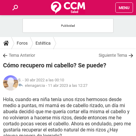
MENU
INICIO
FOROS
Foros
Estética
SALUD
Tema Anterior
Siguiente Tema
Cómo recupero mi cabello? Se puede?
FAMILIA
S.
- 30 abr 2022 a las 00:10
NUTRICIÓN
elenagarcia -
11 abr 2023 a las 12:27
Hola, cuando era niña tenía unos rizos hermosos desde
BIENESTAR
medio a puntas, mi mamá es de cabello rizado, un día mi
abuela decidió que me quería cortar ella misma el cabello y
SEXUALIDAD
no volvieron a hacerse mis rizos, desde entonces me he
cortado pocas veces el cabello. Ahora es ondulado, pero me
gustaría recuperar el estado natural de mis rizos ¿Hay
GLOSARIO
alguna manera de lograrlo?