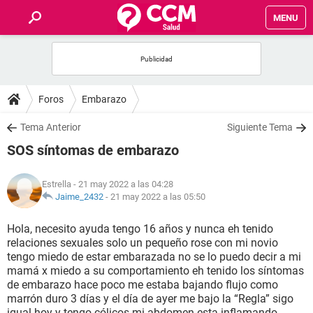
MENU
INICIO
FOROS
Foros
Embarazo
SALUD
Tema Anterior
Siguiente Tema
SOS síntomas de embarazo
FAMILIA
Estrella
- 21 may 2022 a las 04:28
NUTRICIÓN
Jaime_2432
-
21 may 2022 a las 05:50
Hola, necesito ayuda tengo 16 años y nunca eh tenido
BIENESTAR
relaciones sexuales solo un pequeño rose con mi novio
tengo miedo de estar embarazada no se lo puedo decir a mi
SEXUALIDAD
mamá x miedo a su comportamiento eh tenido los síntomas
de embarazo hace poco me estaba bajando flujo como
marrón duro 3 días y el día de ayer me bajo la “Regla” sigo
GLOSARIO
igual hoy y tengo cólicos mi abdomen esta inflamando