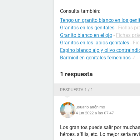
Consulta también:
Tengo un granito blanco en los gen
Granitos en los genitales
-
Fichas pr
Granito blanco en el ojo
-
Fichas prá
Granitos en los labios genitales
-
Fic
Espino blanco ajo y olivo contraind
Barmicil en genitales femeninos
✓
-
1 respuesta
RESPUESTA 1 / 1
usuario anónimo
4 jun 2022 a las 07:47
Los granitos puede salir por muchas 
héroes, sífilis, etc. Lo mejor sería r