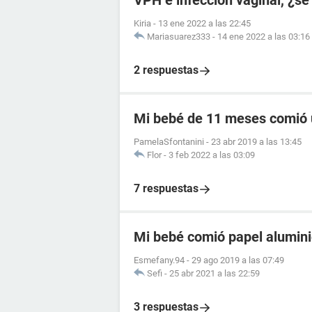
VPH e infeccion vaginal, ¿se
Kiria
-
13 ene 2022 a las 22:45
Mariasuarez333
-
14 ene 2022 a las 03:16
2 respuestas
Mi bebé de 11 meses comió u
PamelaSfontanini
-
23 abr 2019 a las 13:45
Flor
-
3 feb 2022 a las 03:09
7 respuestas
Mi bebé comió papel alumin
Esmefany.94
-
29 ago 2019 a las 07:49
Sefi
-
25 abr 2021 a las 22:59
3 respuestas