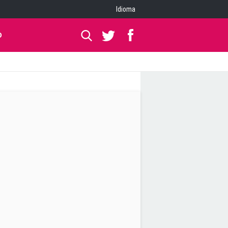
Idioma
O