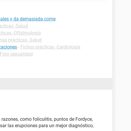
itales y da demasiada come
ácticas -Salud
cticas -Oftalmología
has prácticas -Salud
icaciones
-
Fichas prácticas -Cardiología
Foro sexualidad
razones, como foliculitis, puntos de Fordyce,
evisar las erupciones para un mejor diagnóstico,