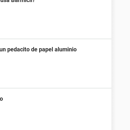
 usa Barmicil?
n pedacito de papel aluminio
io