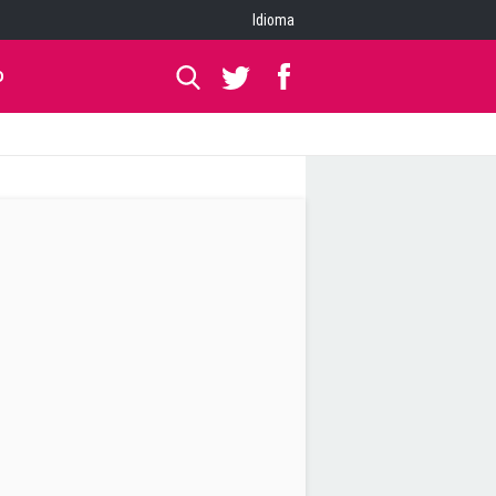
Idioma
O