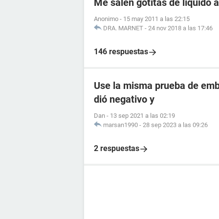
Me salen gotitas de líquido a
Anonimo
-
15 may 2011 a las 22:15
DRA. MARNET
-
24 nov 2018 a las 17:46
146 respuestas
Use la misma prueba de emba
dió negativo y
Dan
-
13 sep 2021 a las 02:19
marsan1990
-
28 sep 2023 a las 09:26
2 respuestas