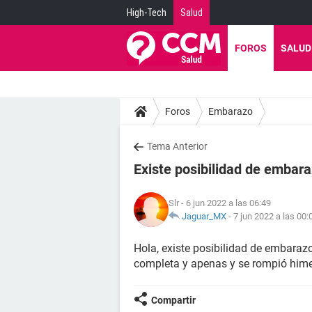
High-Tech
Salud
FOROS
SALUD
Foros
Embarazo
Tema Anterior
Existe posibilidad de embara
Slr
- 6 jun 2022 a las 06:49
Jaguar_MX
-
7 jun 2022 a las 00:
Hola, existe posibilidad de embaraz
completa y apenas y se rompió him
Compartir