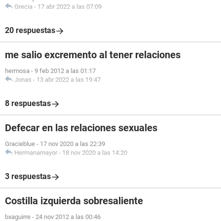
Grecia
-
17 abr 2022 a las 07:09
20 respuestas
me salio excremento al tener relaciones
hermosa
-
9 feb 2012 a las 01:17
Jonas
-
13 abr 2022 a las 19:47
8 respuestas
Defecar en las relaciones sexuales
Gracieblue
-
17 nov 2020 a las 22:39
Hermanamayor
-
18 nov 2020 a las 14:20
3 respuestas
Costilla izquierda sobresaliente
bxaguirre
-
24 nov 2012 a las 00:46