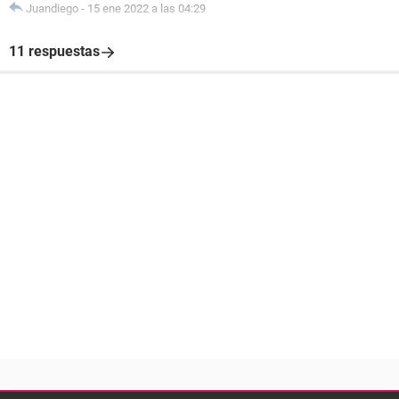
Juandiego
-
15 ene 2022 a las 04:29
11 respuestas