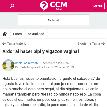
MENU
INICIO
FOROS
Foros
Sexualidad
SALUD
Tema Anterior
Siguiente Tema
Ardor al hacer pipi y vigazon vaginal
FAMILIA
Jinnie_Ackerman
- 1 sep 2022 a las 18:43
NUTRICIÓN
Perfil bloqueado -
1 sep 2022 a las 21:33
Hola buenas necesito orientación urgente el sábado 27 de
BIENESTAR
agosto tuve relaciones con mi pareja en un momento me
dolio mucho el acto pero seguí, al dia siguiente tuve en la
SEXUALIDAD
mañana también pero fue rápido nunca hago eso. La cosa
es que el dia martes empecé con picazon en los labios y
GLOSARIO
rojizo y al orinar me ardió, lo pase como si nada de el dia