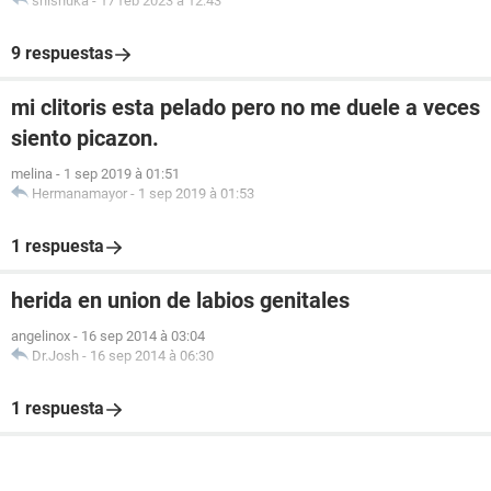
shishuka
-
17 feb 2023 à 12:43
9 respuestas
mi clitoris esta pelado pero no me duele a veces
siento picazon.
melina
-
1 sep 2019 à 01:51
Hermanamayor
-
1 sep 2019 à 01:53
1 respuesta
herida en union de labios genitales
angelinox
-
16 sep 2014 à 03:04
Dr.Josh
-
16 sep 2014 à 06:30
1 respuesta