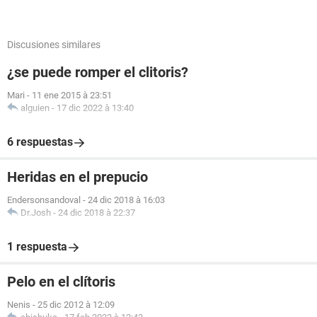
Discusiones similares
¿se puede romper el clitoris?
Mari
-
11 ene 2015 à 23:51
alguien
-
17 dic 2022 à 13:40
6 respuestas
Heridas en el prepucio
Endersonsandoval
-
24 dic 2018 à 16:03
Dr.Josh
-
24 dic 2018 à 22:37
1 respuesta
Pelo en el clítoris
Nenis
-
25 dic 2012 à 12:09