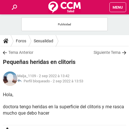
MENU
INICIO
FORUMS
Foros
Sexualidad
SALUD
Tema Anterior
Siguiente Tema
Pequeñas heridas en clitoris
FAMILIA
Malja_1109
- 2 sep 2022 à 13:42
NUTRICIÓN
Perfil bloqueado -
2 sep 2022 à 13:53
Hola,
BIENESTAR
doctora tengo heridas en la superficie del clitoris y me rasca
SEXUALIDAD
mucho que debo hacer
GLOSARIO