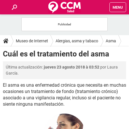
MENU
INICIO
FOROS
Museo de Internet
Alergias, asma y tabaco
Asma
SALUD
Cuál es el tratamiento del asma
FAMILIA
Última actualización:
jueves 23 agosto 2018 à 03:52
por Laura
García.
NUTRICIÓN
El asma es una enfermedad crónica que necesita en muchas
ocasiones un tratamiento de fondo (tratamiento crónico)
BIENESTAR
asociado a una vigilancia regular, incluso si el paciente no
siente ninguna manifestación.
SEXUALIDAD
GLOSARIO