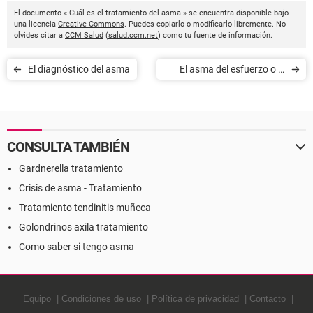
El documento « Cuál es el tratamiento del asma » se encuentra disponible bajo
una licencia
Creative Commons
. Puedes copiarlo o modificarlo libremente. No
olvides citar a
CCM Salud
(
salud.ccm.net
) como tu fuente de información.
El diagnóstico del asma
El asma del esfuerzo o el
asma inducido por el
ejercicio
CONSULTA TAMBIÉN
Gardnerella tratamiento
Crisis de asma - Tratamiento
Tratamiento tendinitis muñeca
Golondrinos axila tratamiento
Como saber si tengo asma
Equipo
Condiciones de uso
Política de privacidad
Contacto