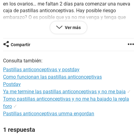
en los ovarios… me faltan 2 días para comenzar una nueva
caja de pastillas anticonceptivas. Hay posible riesgo
embarazo? O es posible que ya no me venga y tenga que
esperar al siguiente ciclo siendo que tomo anticonceptivos y
Ver más
tome la pastilla del día después justo el día que me tenía
que venir ?
Compartir
Consulta también:
Pastillas anticonceptivas y postday
Como funcionan las pastillas anticonceptivas
Postday
Ya me termine las pastillas anticonceptivas y no me baja
✓
Tomo pastillas anticonceptivas y no me ha bajado la regla
foro
✓
Pastillas anticonceptivas umma engordan
1 respuesta