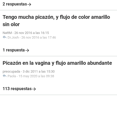
2 respuestas
Tengo mucha picazón, y flujo de color amarillo
sin olor
NattM
-
26 nov 2016 a las 16:15
Dr.Josh
-
26 nov 2016 a las 17:46
1 respuesta
Picazón en la vagina y flujo amarillo abundante
preocupada
-
3 dic 2011 a las 15:30
Paola
-
15 may 2020 a las 09:38
113 respuestas