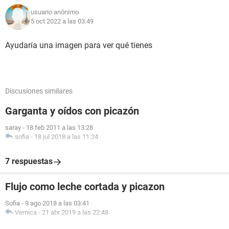
usuario anónimo
5 oct 2022 a las 03:49
Ayudaría una imagen para ver qué tienes
Discusiones similares
Garganta y oídos con picazón
saray
-
18 feb 2011 a las 13:28
sofia
-
18 jul 2018 a las 11:24
7 respuestas
Flujo como leche cortada y picazon
Sofia
-
9 ago 2018 a las 03:41
Vernica
-
21 abr 2019 a las 22:48