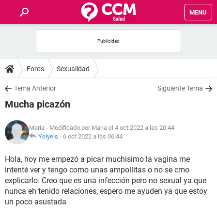
MENU
INICIO
FOROS
Foros
Sexualidad
SALUD
Tema Anterior
Siguiente Tema
Mucha picazón
FAMILIA
Maria
- Modificado por Maria el 4 oct 2022 a las 20:44
NUTRICIÓN
Yeiyeis
-
6 oct 2022 a las 06:44
Hola, hoy me empezó a picar muchisimo la vagina me
BIENESTAR
intenté ver y tengo como unas ampollitas o no se cmo
explicarlo. Creo que es una infección pero no sexual ya que
SEXUALIDAD
nunca eh tenido relaciones, espero me ayuden ya que estoy
un poco asustada
GLOSARIO