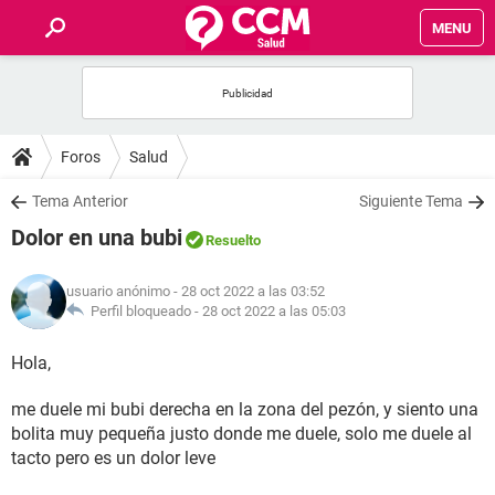
MENU
INICIO
FOROS
Foros
Salud
SALUD
Tema Anterior
Siguiente Tema
Dolor en una bubi
Resuelto
FAMILIA
usuario anónimo
- 28 oct 2022 a las 03:52
NUTRICIÓN
Perfil bloqueado -
28 oct 2022 a las 05:03
Hola,
BIENESTAR
me duele mi bubi derecha en la zona del pezón, y siento una
SEXUALIDAD
bolita muy pequeña justo donde me duele, solo me duele al
tacto pero es un dolor leve
GLOSARIO