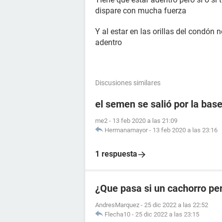
dispare con mucha fuerza
Y al estar en las orillas del condón
adentro
Discusiones similares
el semen se salió por la ba
me2
-
13 feb 2020 a las 21:09
Hermanamayor
-
13 feb 2020 a las 23:16
1 respuesta
¿Que pasa si un cachorro pe
AndresMarquez
-
25 dic 2022 a las 22:52
Flecha10
-
25 dic 2022 a las 23:15