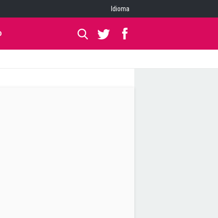
Idioma
O