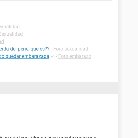
exualidad
-Sexualidad
ad
rda del pene, que es??
-
Foro sexualidad
uedo quedar embarazada
✓
-
Foro embarazo
 tiene que tener alguna cosa adentro para que