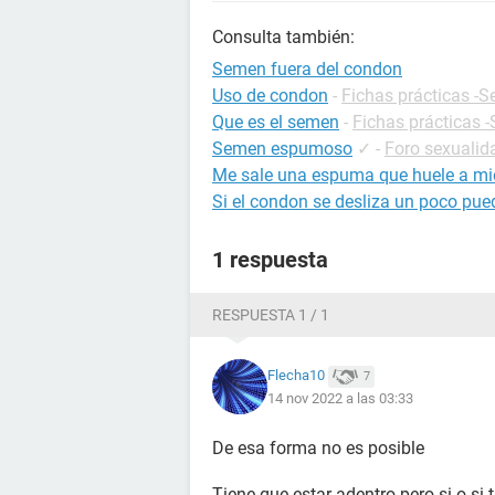
Consulta también:
Semen fuera del condon
Uso de condon
-
Fichas prácticas -S
Que es el semen
-
Fichas prácticas 
Semen espumoso
✓
-
Foro sexualid
Me sale una espuma que huele a mie
Si el condon se desliza un poco p
1 respuesta
RESPUESTA 1 / 1
Flecha10
7
14 nov 2022 a las 03:33
De esa forma no es posible
Tiene que estar adentro pero si o si