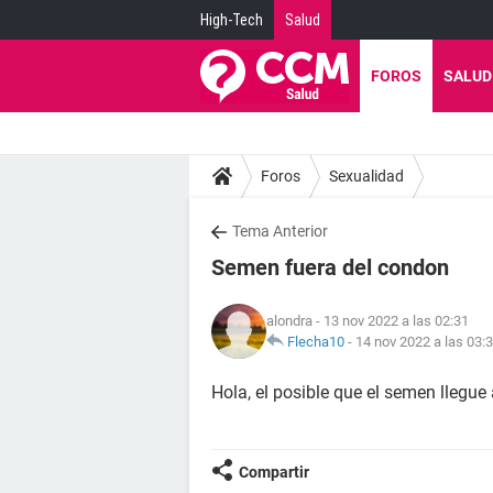
High-Tech
Salud
FOROS
SALUD
Foros
Sexualidad
Tema Anterior
Semen fuera del condon
alondra
- 13 nov 2022 a las 02:31
Flecha10
-
14 nov 2022 a las 03:
Hola, el posible que el semen llegue 
Compartir