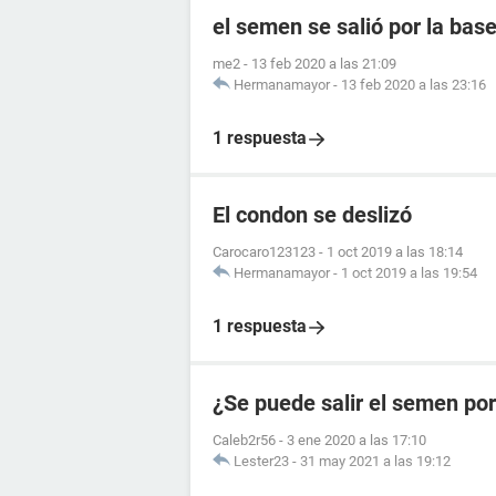
el semen se salió por la ba
me2
-
13 feb 2020 a las 21:09
Hermanamayor
-
13 feb 2020 a las 23:16
1 respuesta
El condon se deslizó
Carocaro123123
-
1 oct 2019 a las 18:14
Hermanamayor
-
1 oct 2019 a las 19:54
1 respuesta
¿Se puede salir el semen por
Caleb2r56
-
3 ene 2020 a las 17:10
Lester23
-
31 may 2021 a las 19:12