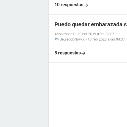
10 respuestas
Puedo quedar embarazada si 
Anonimose1
-
29 oct 2019 a las 02:07
Jeuiebdbfbwkk
-
13 feb 2023 a las 04:07
5 respuestas