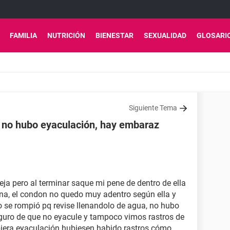
FAMILIA
NUTRICIÓN
BIENESTAR
SEXUALIDAD
GLOSARI
Siguiente Tema
 no hubo eyaculación, hay embaraz
ja pero al terminar saque mi pene de dentro de ella
na, el condon no quedo muy adentro según ella y
 se rompió pq revise llenandolo de agua, no hubo
eguro de que no eyacule y tampoco vimos rastros de
biera eyaculación hubiesen habido rastros cómo