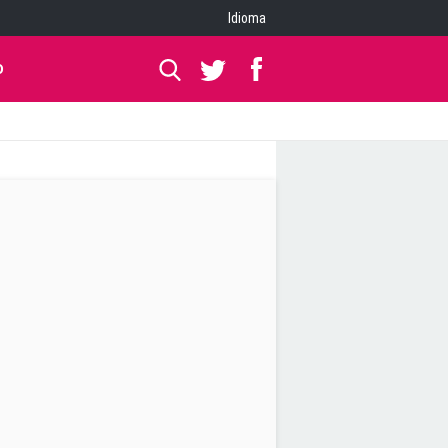
Idioma
O