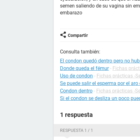
semen saliendo de su vagina sin e
embarazo
Compartir
Consulta también:
El condon quedó dentro pero no hu
Donde queda el fémur
-
Fichas práct
Uso de condon
-
Fichas prácticas -S
Se puede salir el esperma por el aro
Condon dentro
-
Fichas prácticas -S
Si el condon se desliza un poco p
1 respuesta
RESPUESTA 1 / 1