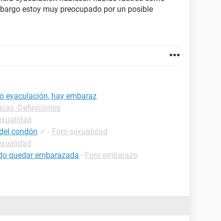
mbargo estoy muy preocupado por un posible
bo eyaculación, hay embaraz
icas -Definiciones
exualidad
 del condón
✓
-
Foro sexualidad
exualidad
uedo quedar embarazada
-
Foro embarazo