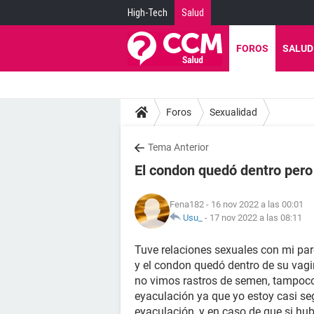
High-Tech
Salud
FOROS
SALUD
Foros
Sexualidad
Tema Anterior
El condon quedó dentro pero
Fena182
- 16 nov 2022 a las 00:01
Usu_
-
17 nov 2022 a las 08:11
Tuve relaciones sexuales con mi pare
y el condon quedó dentro de su vagi
no vimos rastros de semen, tampoco
eyaculación ya que yo estoy casi s
eyaculación, y en caso de que si hu