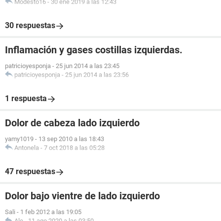
Modesto16
-
30 ene 2019 a las 12:43
30 respuestas
Inflamación y gases costillas izquierdas.
patricioyesponja
-
25 jun 2014 a las 23:45
patricioyesponja
-
25 jun 2014 a las 23:56
1 respuesta
Dolor de cabeza lado izquierdo
yamy1019
-
13 sep 2010 a las 18:43
Antonela
-
7 oct 2018 a las 05:28
47 respuestas
Dolor bajo vientre de lado izquierdo
Sali
-
1 feb 2012 a las 19:05
Ale
-
11 ago 2020 a las 03:50