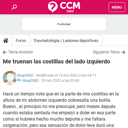
MENU
INICIO
FOROS
Foros
Traumatologia / Lesiones deportivas
SALUD
Tema Anterior
Siguiente Tema
Me truenan las costillas del lado izquierdo
FAMILIA
bbup3382
- Modificado el 19 nov 2022 a las 04:11
NUTRICIÓN
bbup3382
-
26 nov 2022 a las 03:43
Hace un tiempo note que en la parte de mis costillas en la
BIENESTAR
altura de mi abdomen izquierdo sobresalía una bolita.
Bueno , al principio no me preocupé, pero meses depués
SEXUALIDAD
cuando estaba sentada me empezó a doler en esa parte
como si hubiera hecho mucho deporte y me faltara
GLOSARIO
oxigenación, pero esa sensación de dolor leve duró una