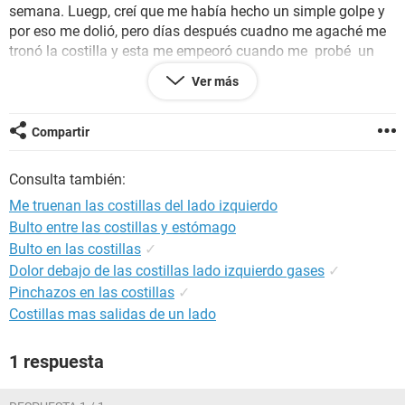
semana. Luegp, creí que me había hecho un simple golpe y
por eso me dolió, pero días después cuadno me agaché me
tronó la costilla y esta me empeoró cuando me probé un
vestido con corset (era la primera vez que usaba un corset)
Ver más
y noté que después de eso, cada que daba círculos con mi
cadera hacía esa costilla, me tronaba feo, y esto duró dos
semanas. Ya me estaba parando lo de la costillas, hasta
Compartir
que usé otro vestido con corset de nuevo, y seguió. Una
semana después había dejado de ser constante (ya que ya
Consulta también:
no me tronaba cada que me movía hacía la costilla), pero,
Me truenan las costillas del lado izquierdo
hace unos días intenté masajearme esa parte de la costilla
Bulto entre las costillas y estómago
para ver si desaparecía la sensación de que me truena, pero
Bulto en las costillas
✓
en vez de mejorar empeoré y ahora me truena cada que me
muevo.
Dolor debajo de las costillas lado izquierdo gases
✓
Pinchazos en las costillas
✓
Me gustaría saber si eso es síntoma de urgencia o es algo
Costillas mas salidas de un lado
común, por favor, me enceuntro muy preocupada.
1 respuesta