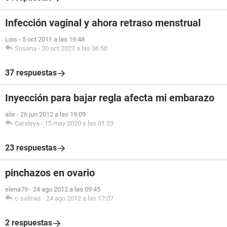
Infección vaginal y ahora retraso menstrual
Lois
-
5 oct 2011 a las 19:48
Susana
-
30 oct 2023 a las 06:50
37 respuestas
Inyección para bajar regla afecta mi embarazo
alis
-
26 jun 2012 a las 19:09
Caraleya
-
15 may 2020 a las 01:23
23 respuestas
pinchazos en ovario
elena79
-
24 ago 2012 a las 09:45
c-salinas
-
24 ago 2012 a las 17:07
2 respuestas