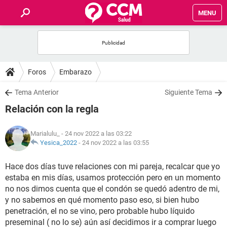
MENU
INICIO
FOROS
Foros
Embarazo
SALUD
Tema Anterior
Siguiente Tema
Relación con la regla
FAMILIA
Marialulu_
- 24 nov 2022 a las 03:22
NUTRICIÓN
Yesica_2022
-
24 nov 2022 a las 03:55
Hace dos días tuve relaciones con mi pareja, recalcar que yo
BIENESTAR
estaba en mis días, usamos protección pero en un momento
no nos dimos cuenta que el condón se quedó adentro de mi,
SEXUALIDAD
y no sabemos en qué momento paso eso, si bien hubo
penetración, el no se vino, pero probable hubo líquido
GLOSARIO
preseminal ( no lo se) aún así decidimos ir a comprar luego