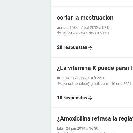
cortar la mestruacion
adriana1684
-
7 oct 2012 à 02:05
Dulce
-
26 mar 2021 à 21:51
20 respuestas
¿La vitamina K puede parar 
nu2014
-
17 ago 2014 à 22:31
persefhonelee@gmail.com
-
16 sep 2021 
10 respuestas
¿Amoxicilina retrasa la regla
lulu
-
24 jun 2014 à 16:30