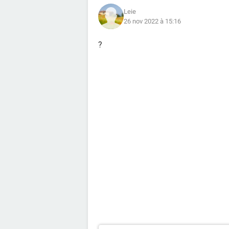
Leie
26 nov 2022 à 15:16
?