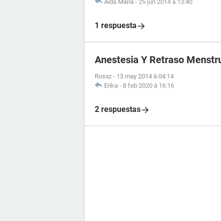
Aída María
-
25 jun 2014 à 13:40
1 respuesta
Anestesia Y Retraso Menstr
Rosxz
-
13 may 2014 à 04:14
Erika
-
8 feb 2020 à 16:16
2 respuestas