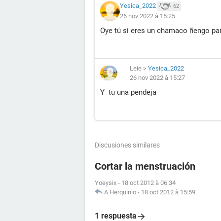
Yesica_2022
62
26 nov 2022 à 15:25
Oye tú si eres un chamaco ñengo par
Leie
>
Yesica_2022
26 nov 2022 à 15:27
Y tu una pendeja
Discusiones similares
Cortar la menstruación
Yoeysix
-
18 oct 2012 à 06:34
A.Herquinio
-
18 oct 2012 à 15:59
1 respuesta