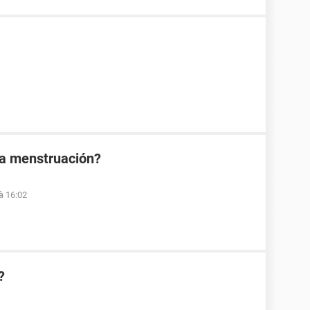
la menstruación?
à 16:02
?