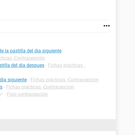
la pastilla del dia siguiente
cticas -Contracepción
tilla del dia despues
-
Fichas prácticas -
dia siguiente
-
Fichas prácticas -Contracepción
es
-
Fichas prácticas -Contracepción
✓
-
Foro contracepción