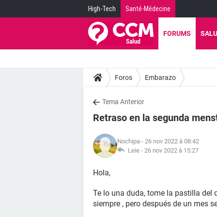
High-Tech
Santé-Médecine
FORUMS
SAL
Foros
Embarazo
Tema Anterior
Retraso en la segunda menst
Nochipa
- 26 nov 2022 à 08:42
Leie -
26 nov 2022 à 15:27
Hola,
Te lo una duda, tome la pastilla de
siempre , pero después de un mes s