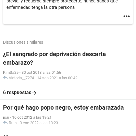
previa, y recuerda siempre protegerte, nunca sabes que
enfermedad tenga la otra persona
Discusiones similares
¿El sangrado por deprivación descarta
embarazo?
KimSa29
-
30 oct 2018 a las 01:56
Victoria__7274
-
14 sep 2021 a las 00:42
6 respuestas
Por qué hago popo negro, estoy embarazada
isai
-
16 oct 2012 a las 19:21
Ruth
-
3 ene 2022 a las 13:23