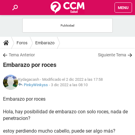
MENU
INICIO
FOROS
Foros
Embarazo
SALUD
Tema Anterior
Siguiente Tema
Embarazo por roces
FAMILIA
Kydagacash
- Modificado el 2 dic 2022 a las 17:58
NUTRICIÓN
PinkyWinkyss
-
3 dic 2022 a las 08:10
Embarazo por roces
BIENESTAR
Hola, hay posibilidad de embarazo con solo roces, nada de
SEXUALIDAD
penetracion?
GLOSARIO
estoy perdiendo mucho cabello, puede ser algo más?