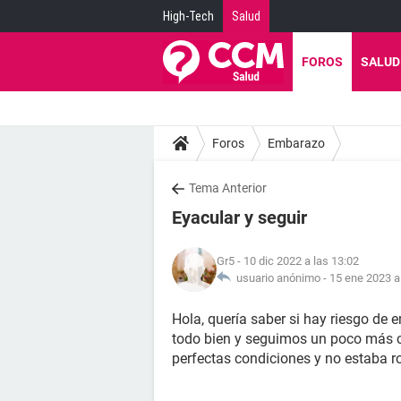
High-Tech
Salud
FOROS
SALUD
Foros
Embarazo
Tema Anterior
Eyacular y seguir
Gr5
- 10 dic 2022 a las 13:02
usuario anónimo -
15 ene 2023 a
Hola, quería saber si hay riesgo de
todo bien y seguimos un poco más c
perfectas condiciones y no estaba r