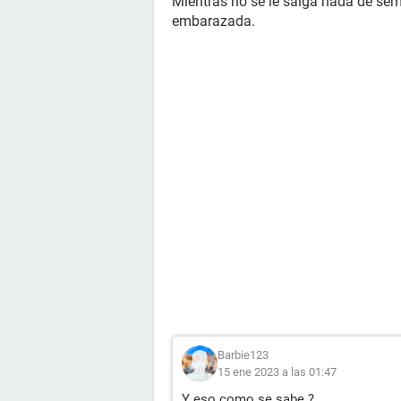
Mientras no se le salga nada de sem
embarazada.
Barbie123
15 ene 2023 a las 01:47
Y eso como se sabe ?