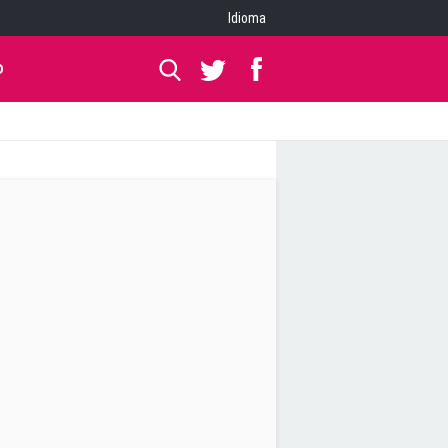
Idioma
O