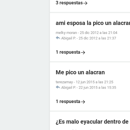
3 respuestas
ami esposa la pico un alacr
melky moran
-
25 dic 2012 a las 21:04
Abigail P.
-
25 dic 2012 a las 21:37
1 respuesta
Me pico un alacran
terezamay
-
12 jun 2015 a las 21:25
Abigail P.
-
22 jun 2015 a las 15:35
1 respuesta
¿Es malo eyacular dentro de