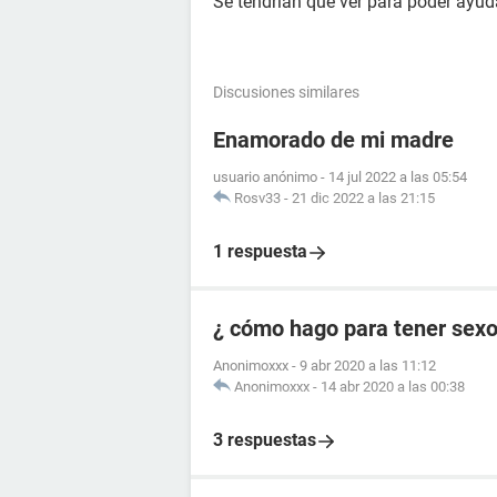
Se tendrían que ver para poder ayud
Discusiones similares
Enamorado de mi madre
usuario anónimo
-
14 jul 2022 a las 05:54
Rosv33
-
21 dic 2022 a las 21:15
1 respuesta
¿ cómo hago para tener sex
Anonimoxxx
-
9 abr 2020 a las 11:12
Anonimoxxx
-
14 abr 2020 a las 00:38
3 respuestas