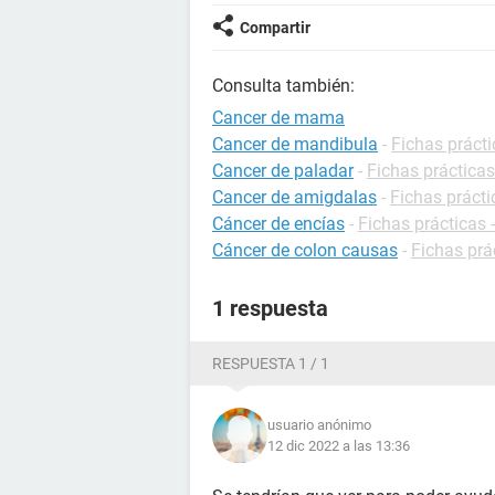
Compartir
Consulta también:
Cancer de mama
Cancer de mandibula
-
Fichas prácti
Cancer de paladar
-
Fichas prácticas
Cancer de amigdalas
-
Fichas prácti
Cáncer de encías
-
Fichas prácticas 
Cáncer de colon causas
-
Fichas prá
1 respuesta
RESPUESTA 1 / 1
usuario anónimo
12 dic 2022 a las 13:36