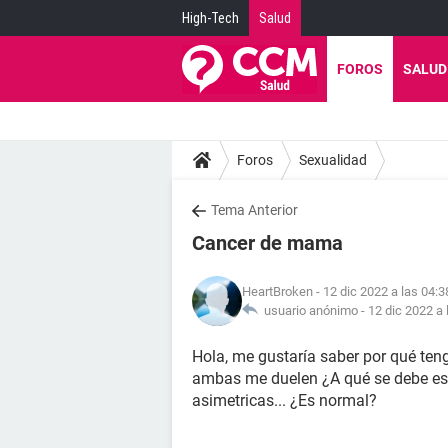
High-Tech
Salud
FOROS
SALUD
Foros
Sexualidad
Tema Anterior
Cancer de mama
HeartBroken
- 12 dic 2022 a las 04:3
usuario anónimo -
12 dic 2022 a 
Hola, me gustaría saber por qué ten
ambas me duelen ¿A qué se debe es
asimetricas... ¿Es normal?