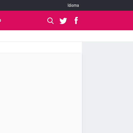
Idioma
O