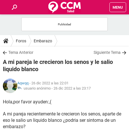
MENU
INICIO
FOROS
Foros
Embarazo
SALUD
Tema Anterior
Siguiente Tema
A mi pareja le crecieron los senos y le salio
FAMILIA
liquido blanco
NUTRICIÓN
Aqwqq
- 26 dic 2022 a las 22:01
usuario anónimo -
26 dic 2022 a las 23:17
BIENESTAR
Hola,por favor ayuden:,(
SEXUALIDAD
A mi pareja recientemente le crecieron los senos, aparte de
eso le salio un liquido blanco ¿podria ser sintoma de un
GLOSARIO
embarazo?