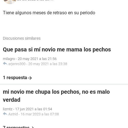
Tiene algunos meses de retraso en su periodo
Discusiones similares
Que pasa si mí novio me mama los pechos
milagro
-
20 may 2021 a las 21:56
arjenro300
-
20 may 2021 a las 23:38
1 respuesta
mi novio me chupa los pechos, no es malo
verdad
lizmtz
-
17 jun 2021 a las 01:54
Astrid
-
16 mar 2023 a las 07:08
7 respuestas