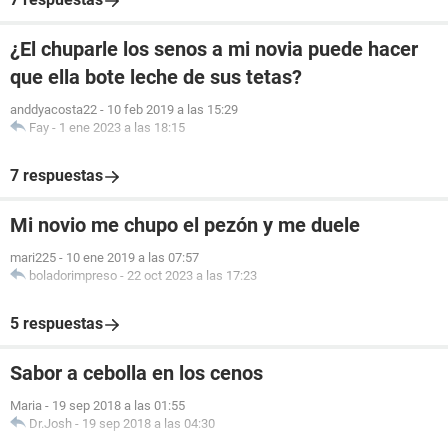
¿El chuparle los senos a mi novia puede hacer
que ella bote leche de sus tetas?
anddyacosta22
-
10 feb 2019 a las 15:29
Fay
-
1 ene 2023 a las 18:15
7 respuestas
Mi novio me chupo el pezón y me duele
mari225
-
10 ene 2019 a las 07:57
boladorimpreso
-
22 oct 2023 a las 17:23
5 respuestas
Sabor a cebolla en los cenos
Maria
-
19 sep 2018 a las 01:55
Dr.Josh
-
19 sep 2018 a las 04:30