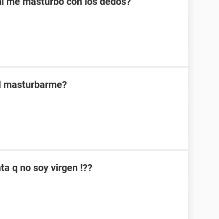
mi me masturbó con los dedos?
al masturbarme?
a q no soy virgen !??