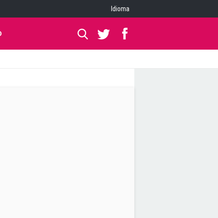
Idioma
O