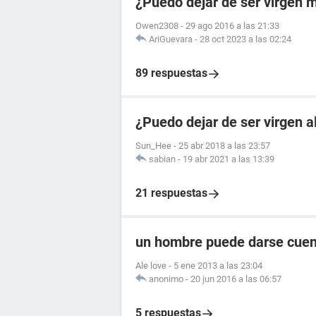
¿Puedo dejar de ser virgen 
Owen2308
-
29 ago 2016 a las 21:33
AriGuevara
-
28 oct 2023 a las 02:24
89 respuestas
¿Puedo dejar de ser virgen 
Sun_Hee
-
25 abr 2018 a las 23:57
sabian
-
19 abr 2021 a las 13:39
21 respuestas
un hombre puede darse cuent
Ale love
-
5 ene 2013 a las 23:04
anonimo
-
20 jun 2016 a las 06:57
5 respuestas