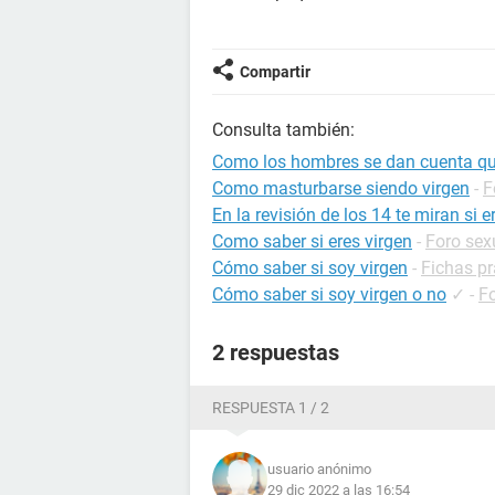
Compartir
Consulta también:
Como los hombres se dan cuenta que
Como masturbarse siendo virgen
-
F
En la revisión de los 14 te miran si e
Como saber si eres virgen
-
Foro sex
Cómo saber si soy virgen
-
Fichas pr
Cómo saber si soy virgen o no
✓
-
F
2 respuestas
RESPUESTA 1 / 2
usuario anónimo
29 dic 2022 a las 16:54