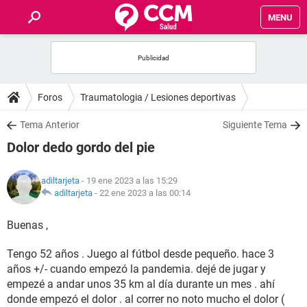
MENU
INICIO
FOROS
Foros
Traumatologia / Lesiones deportivas
SALUD
Tema Anterior
Siguiente Tema
Dolor dedo gordo del pie
FAMILIA
adiltarjeta
- 19 ene 2023 a las 15:29
NUTRICIÓN
adiltarjeta
-
22 ene 2023 a las 00:14
Buenas ,
BIENESTAR
Tengo 52 años . Juego al fútbol desde pequeño. hace 3
SEXUALIDAD
años +/- cuando empezó la pandemia. dejé de jugar y
empezé a andar unos 35 km al día durante un mes . ahí
GLOSARIO
donde empezó el dolor . al correr no noto mucho el dolor (