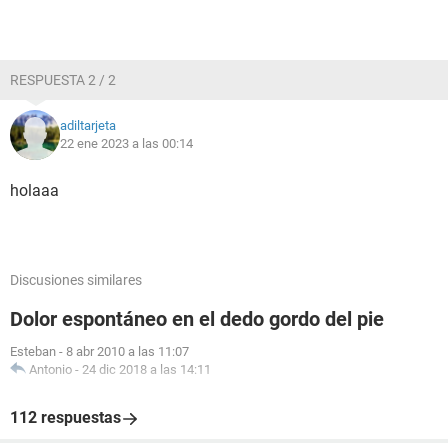
RESPUESTA 2 / 2
adiltarjeta
22 ene 2023 a las 00:14
holaaa
Discusiones similares
Dolor espontáneo en el dedo gordo del pie
Esteban
-
8 abr 2010 a las 11:07
Antonio
-
24 dic 2018 a las 14:11
112 respuestas