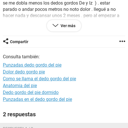
se me dobla menos los dedos gordos De y Iz ) . estar
parado o andar pocos metros no noto dolor . llegué a no
hacer nada y descansar unos 2 meses . pero al empezar a
andar unos km vuelve todo !!!! cómo pinchazos!!! Un médico
Ver más
me dijo q no hay solución y me da solamente calmantes .
Alguna solución porfa
Compartir
Muchas gracias
Consulta también:
Punzadas dedo gordo del pie
Dolor dedo gordo pie
Como se llama el dedo gordo del pie
Anatomia del pie
Dedo gordo del pie dormido
Punzadas en el dedo gordo del pie
2 respuestas