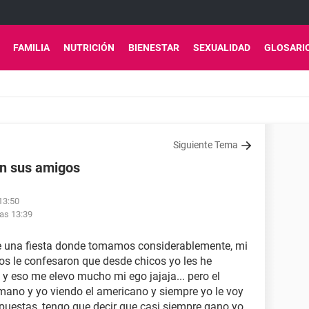
FAMILIA
NUTRICIÓN
BIENESTAR
SEXUALIDAD
GLOSARI
Siguiente Tema
n sus amigos
13:50
las 13:39
de una fiesta donde tomamos considerablemente, mi
 le confesaron que desde chicos yo les he
 eso me elevo mucho mi ego jajaja... pero el
no y yo viendo el americano y siempre yo le voy
apuestas, tengo que decir que casi siempre gano yo.