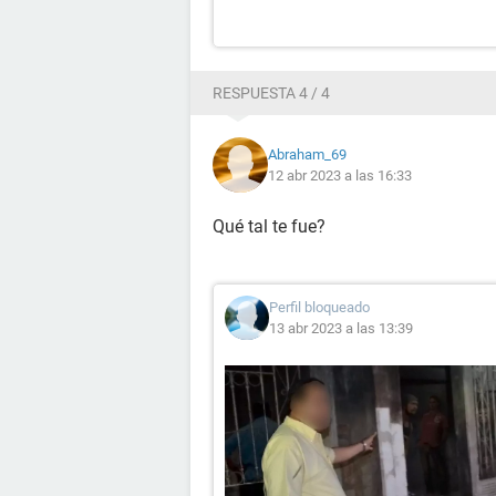
RESPUESTA 4 / 4
Abraham_69
12 abr 2023 a las 16:33
Qué tal te fue?
Perfil bloqueado
13 abr 2023 a las 13:39