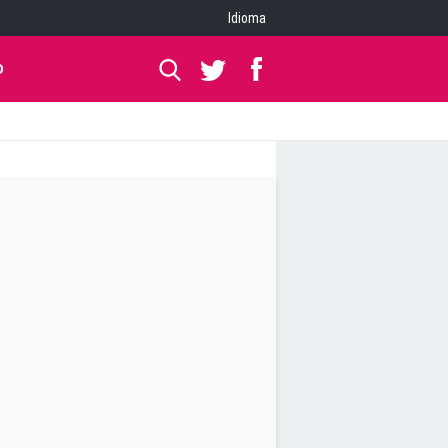
Idioma
O