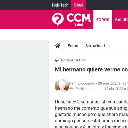
High-Tech
Salud
FOROS
SALUD
Foros
Sexualidad
Tema Anterior
Mi hermano quiere verme co
Perfil bloqueado
- 28 ene 2023 a las 
Perfil bloqueado -
13 abr 2023 a 
Hola, hace 2 semanas, al regresar 
hermano me comentó que sus amigos
gustado mucho pero que ahora más y
domingo pasado estábamos mi herma
a un equipo y él al otro y hacemos 