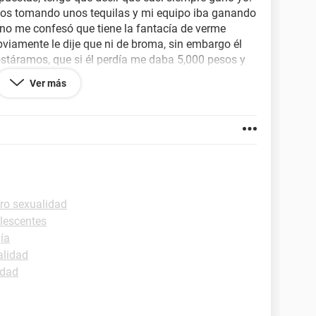
mos tomando unos tequilas y mi equipo iba ganando
no me confesó que tiene la fantacía de verme
viamente le dije que ni de broma, sin embargo él
stáramos, que si él perdía me daba 5,000 pesos y
sía, yo confiada de que mi equipo iba ganando lo
Ver más
l mi equipo perdió y ahora no sé que hacer, mi
pago de las apuestas y yo igual, pero la verdad
no
dijo que sus amigos están de acuerdo
.
UÉ HAGOOOO?
 morbo...
ro sexualidad
lescentes
ía
alidad
idad