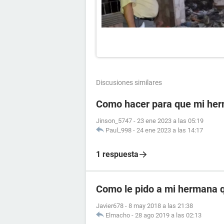
Discusiones similares
Como hacer para que mi he
Jinson_5747
-
23 ene 2023 a las 05:19
Paul_998
-
24 ene 2023 a las 14:17
1 respuesta
Como le pido a mi hermana 
Javier678
-
8 may 2018 a las 21:38
Elmacho
-
28 ago 2019 a las 02:13