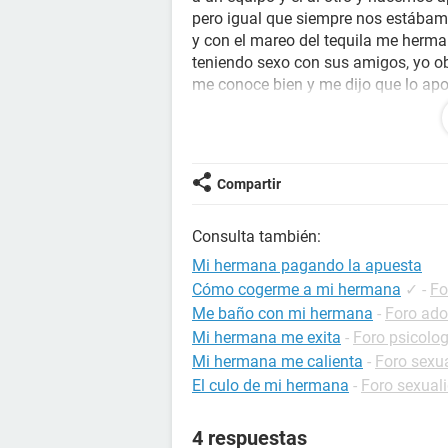
pero igual que siempre nos estába
y con el mareo del tequila me herma
teniendo sexo con sus amigos, yo ob
me conoce bien y me dijo que lo apo
que si yo perdía le cumplía su fanta
acepté y el problema fue que al fina
hermano siempre ha cumplido con el 
quisiera tener que cumplirlo
ya me 
Compartir
NO SEEE QUEEE HACEEEER....! Q
Consulta también:
Lo peor de todo es que me da mucho
Mi hermana pagando la apuesta
Cómo cogerme a mi hermana
✓
-
Fo
Me baño con mi hermana
-
Foro ado
Mi hermana me exita
-
Foro psicolog
Mi hermana me calienta
-
Foro sexu
El culo de mi hermana
-
Foro sexual
4 respuestas