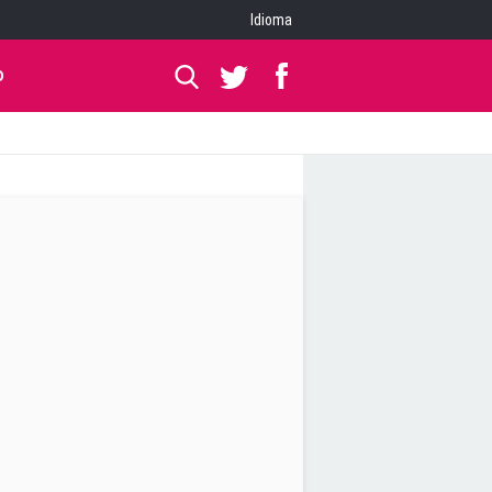
Idioma
O