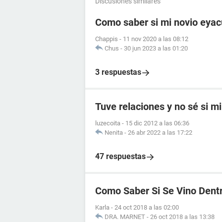
Discusiones similares
Como saber si mi novio eyac
Chappis
-
11 nov 2020 a las 08:12
Chus
-
30 jun 2023 a las 01:20
3 respuestas
Tuve relaciones y no sé si mi
luzecoita
-
15 dic 2012 a las 06:36
Nenita
-
26 abr 2022 a las 17:22
47 respuestas
Como Saber Si Se Vino Dent
Karla
-
24 oct 2018 a las 02:00
DRA. MARNET
-
26 oct 2018 a las 13:38