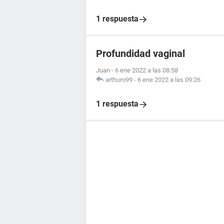
1 respuesta
Profundidad vaginal
Juan
-
6 ene 2022 a las 08:58
arthuro99
-
6 ene 2022 a las 09:26
1 respuesta