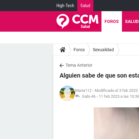
High-Tech
Salud
FOROS
SALUD
Foros
Sexualidad
Tema Anterior
Alguien sabe de que son est
Maria112
- Modificado el 3 feb 2023 
Gabi-46 -
11 feb 2023 a las 10:3