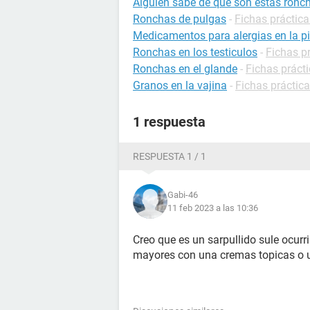
Alguien sabe de que son estas ronch
Ronchas de pulgas
-
Fichas práctic
Medicamentos para alergias en la pi
Ronchas en los testiculos
-
Fichas pr
Ronchas en el glande
-
Fichas práct
Granos en la vajina
-
Fichas práctica
1 respuesta
RESPUESTA 1 / 1
Gabi-46
11 feb 2023 a las 10:36
Creo que es un sarpullido sule ocur
mayores con una cremas topicas o