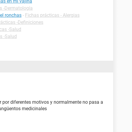
as en mi vajina
as -Dermatología
el ronchas
-
Fichas prácticas - Alergias
ácticas -Definiciones
icas -Salud
s -Salud
rir por diferentes motivos y normalmente no pasa a
 ungüentos medicinales