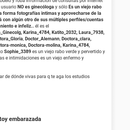
modelo y roba información de consultas por internet
e usuario
NO es ginecóloga
y sólo
Es un viejo rabo
a forma fotografías intimas y aprovecharse de la
erá con algún otro de sus múltiples perfiles/cuentas
iento e infeliz..
él es el
ia_Ginecolg, Karina_4784, Katito_2032, Laura_7938,
tora_Gloria
,
Doctor_Alemann
,
Doctora_clara,
ctora-monica, Doctora-molina, Karina_4784,
to
Sophie_3389
es un viejo rabo verde y pervertido y
as e intimidaciones es un viejo enfermo y
ar de dónde vivas para q te aga los estudios
stoy embarazada