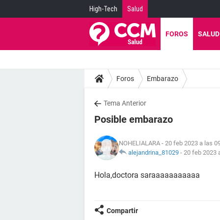
High-Tech
Salud
FOROS
SALUD
Foros
Embarazo
Tema Anterior
Posible embarazo
NOHELIALARA
- 20 feb 2023 a las 0
alejandrina_81029
-
20 feb 2023 
Hola,doctora saraaaaaaaaaaa
Compartir