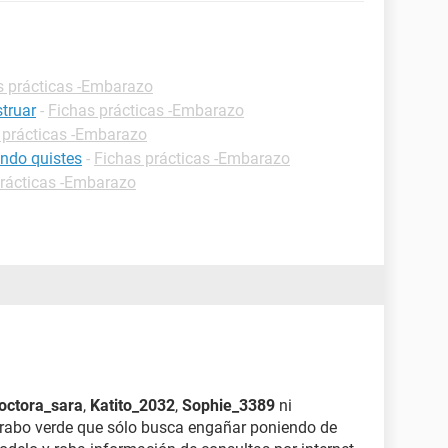
s prácticas -Embarazo
truar
-
Fichas prácticas -Embarazo
 prácticas -Embarazo
ndo quistes
-
Fichas prácticas -Embarazo
prácticas -Embarazo
octora_sara
,
Katito_2032
,
Sophie_3389
ni
o rabo verde que sólo busca engañar poniendo de