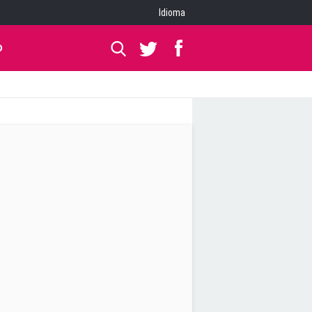
Idioma
O