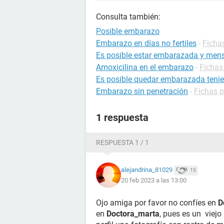
Consulta también:
Posible embarazo
Embarazo en días no fertiles
-
Ficha
Es posible estar embarazada y mens
Amoxicilina en el embarazo
-
Fichas
Es posible quedar embarazada tenie
Embarazo sin penetración
-
Fichas 
1 respuesta
RESPUESTA 1 / 1
alejandrina_81029
15
20 feb 2023 a las 13:00
Ojo amiga por favor no confíes en
D
en
Doctora_marta
, pues es un viej