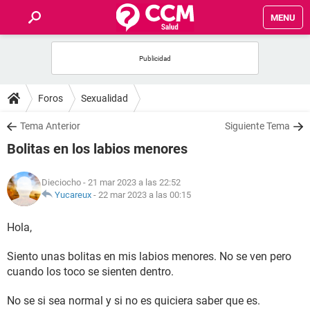
MENU
INICIO
FOROS
Foros
Sexualidad
SALUD
Tema Anterior
Siguiente Tema
Bolitas en los labios menores
FAMILIA
Dieciocho
- 21 mar 2023 a las 22:52
NUTRICIÓN
Yucareux
-
22 mar 2023 a las 00:15
Hola,
BIENESTAR
Siento unas bolitas en mis labios menores. No se ven pero
SEXUALIDAD
cuando los toco se sienten dentro.
GLOSARIO
No se si sea normal y si no es quiciera saber que es.