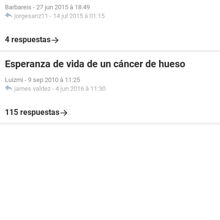
Barbareis
-
27 jun 2015 à 18:49
jorgesanz11
-
14 jul 2015 à 01:15
4 respuestas
Esperanza de vida de un cáncer de hueso
Luizmi
-
9 sep 2010 à 11:25
james valdez
-
4 jun 2016 à 11:30
115 respuestas