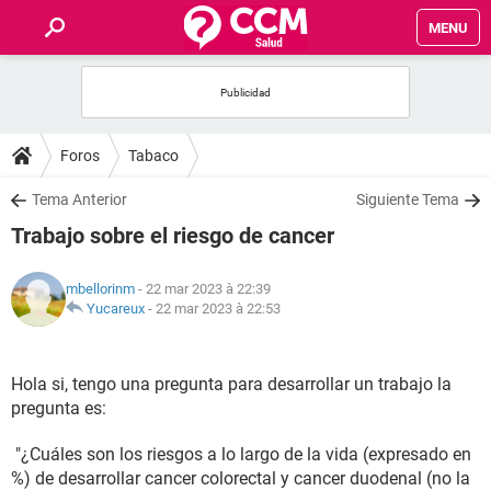
MENU
INICIO
FORUMS
Foros
Tabaco
SALUD
Tema Anterior
Siguiente Tema
Trabajo sobre el riesgo de cancer
FAMILIA
mbellorinm
- 22 mar 2023 à 22:39
NUTRICIÓN
Yucareux
-
22 mar 2023 à 22:53
BIENESTAR
Hola si, tengo una pregunta para desarrollar un trabajo la
pregunta es:
SEXUALIDAD
"¿Cuáles son los riesgos a lo largo de la vida (expresado en
GLOSARIO
%) de desarrollar cancer colorectal y cancer duodenal (no la