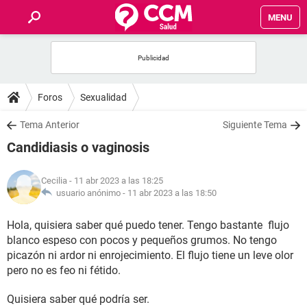
MENU
INICIO
FOROS
Foros
Sexualidad
SALUD
Tema Anterior
Siguiente Tema
Candidiasis o vaginosis
FAMILIA
Cecilia
- 11 abr 2023 a las 18:25
NUTRICIÓN
usuario anónimo -
11 abr 2023 a las 18:50
Hola, quisiera saber qué puedo tener. Tengo bastante flujo
BIENESTAR
blanco espeso con pocos y pequeños grumos. No tengo
picazón ni ardor ni enrojecimiento. El flujo tiene un leve olor
SEXUALIDAD
pero no es feo ni fétido.
GLOSARIO
Quisiera saber qué podría ser.