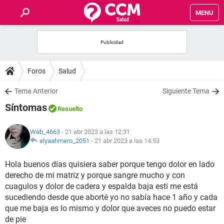
MENU
INICIO
FOROS
Foros
Salud
SALUD
Tema Anterior
Siguiente Tema
Síntomas
Resuelto
FAMILIA
Web_4663
- 21 abr 2023 a las 12:31
NUTRICIÓN
elyaahmero_2051
-
21 abr 2023 a las 14:53
Hola buenos días quisiera saber porque tengo dolor en lado
BIENESTAR
derecho de mi matriz y porque sangre mucho y con
cuagulos y dolor de cadera y espalda baja esti me está
SEXUALIDAD
sucediendo desde que aborté yo no sabía hace 1 año y cada
que me baja es lo mismo y dolor que aveces no puedo estar
GLOSARIO
de pie