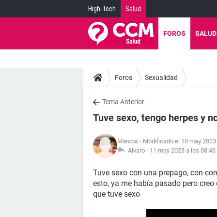
High-Tech
Salud
FOROS
SALUD
Foros
Sexualidad
Tema Anterior
Tuve sexo, tengo herpes y no 
Marcos
- Modificado el 10 may 2023 
Alvaro -
11 may 2023 a las 08:43
Tuve sexo con una prepago, con con
esto, ya me había pasado pero creo o
que tuve sexo