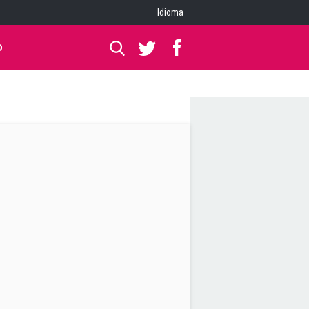
Idioma
O