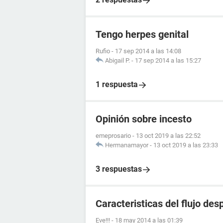
Tengo herpes genital
Rufio
-
17 sep 2014 a las 14:08
Abigail P.
-
17 sep 2014 a las 15:27
1 respuesta
Opinión sobre incesto
emeprosario
-
13 oct 2019 a las 22:52
Hermanamayor
-
13 oct 2019 a las 23:33
3 respuestas
Caracteristicas del flujo de
Eve!!!
-
18 may 2014 a las 01:39