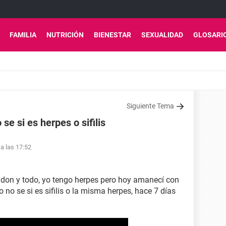
FAMILIA
NUTRICIÓN
BIENESTAR
SEXUALIDAD
GLOSARI
Siguiente Tema
se si es herpes o sifilis
a las 17:52
don y todo, yo tengo herpes pero hoy amanecí con
 no se si es sifilis o la misma herpes, hace 7 días