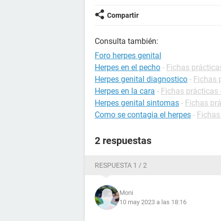
Compartir
Consulta también:
Foro herpes genital
Herpes en el pecho
-
Fichas práctica
Herpes genital diagnostico
-
Fichas 
Herpes en la cara
-
Fichas prácticas 
Herpes genital sintomas
-
Fichas prá
Como se contagia el herpes
-
Fichas
2 respuestas
RESPUESTA 1 / 2
Moni
10 may 2023 a las 18:16