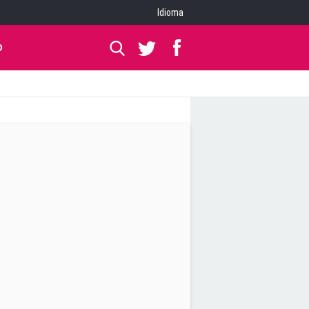
Idioma
O