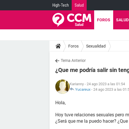
High-Tech
Salud
FOROS
SALUD
Foros
Sexualidad
Tema Anterior
¿Que me podría salir sin ten
Karianny
- 24 ago 2023 a las 01:54
Yucareux
-
24 ago 2023 a las 01:
Hola,
Hoy tuve relaciones sexuales pero m
¿Será que me la puedo hacer? ¿Que 