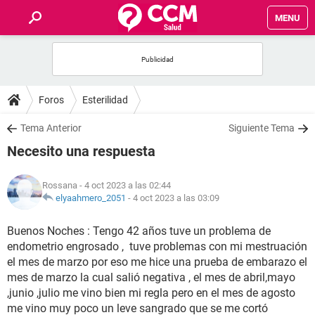
MENU
INICIO
FOROS
Foros
Esterilidad
SALUD
Tema Anterior
Siguiente Tema
Necesito una respuesta
FAMILIA
Rossana
- 4 oct 2023 a las 02:44
NUTRICIÓN
elyaahmero_2051
-
4 oct 2023 a las 03:09
Buenos Noches : Tengo 42 años tuve un problema de
BIENESTAR
endometrio engrosado , tuve problemas con mi mestruación
el mes de marzo por eso me hice una prueba de embarazo el
SEXUALIDAD
mes de marzo la cual salió negativa , el mes de abril,mayo
,junio ,julio me vino bien mi regla pero en el mes de agosto
GLOSARIO
me vino muy poco un leve sangrado que se me cortó