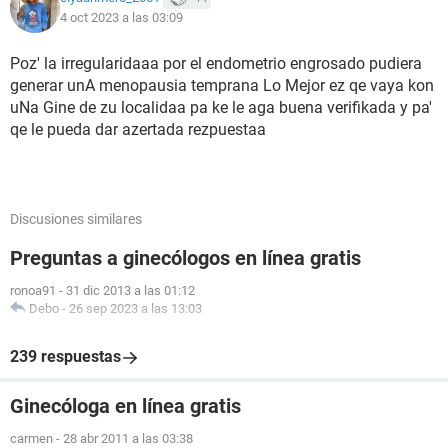
4 oct 2023 a las 03:09
Poz' la irregularidaaa por el endometrio engrosado pudiera
generar unA menopausia temprana Lo Mejor ez qe vaya kon
uNa Gine de zu localidaa pa ke le aga buena verifikada y pa'
qe le pueda dar azertada rezpuestaa
Discusiones similares
Preguntas a ginecólogos en línea gratis
ronoa91
-
31 dic 2013 a las 01:12
Debo
-
26 sep 2023 a las 13:03
239 respuestas
Ginecóloga en línea gratis
carmen
-
28 abr 2011 a las 03:38