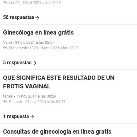
Luu06
-
30 jul 2021 a las 01:13
58 respuestas
Ginecóloga en línea grátis
Vann
-
31 dic 2021 a las 02:57
Francheska1323
-
5 abr 2023 a las 17:29
5 respuestas
QUE SIGNIFICA ESTE RESULTADO DE UN
FROTIS VAGINAL
tanas
-
11 nov 2014 a las 00:24
Dr.Josh
-
11 nov 2014 a las 04:17
1 respuesta
Consultas de ginecología en línea gratis