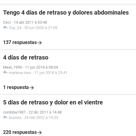
Tengo 4 días de retraso y dolores abdominales
Ceci
-
14 abr 2011 à 03:48
Zay_24
-
30 jun 2020 à 21:09
137 respuestas
4 días de retraso
Meel_1996
-
11 jun 2018 à 08:04
marlene-ines
-
11 jun 2018 à 23:41
1 respuesta
5 días de retraso y dolor en el vientre
cordoba1987
-
22 dic 2011 à 14:48
lisanna
-
24 feb 2022 à 19:23
220 respuestas