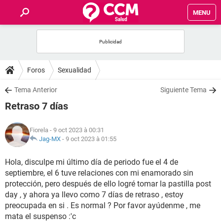
MENU
INICIO
FORUMS
Foros
Sexualidad
SALUD
Tema Anterior
Siguiente Tema
Retraso 7 días
FAMILIA
Fiorela
- 9 oct 2023 à 00:31
NUTRICIÓN
Jag-MX
-
9 oct 2023 à 01:55
Hola, disculpe mi último día de periodo fue el 4 de
BIENESTAR
septiembre, el 6 tuve relaciones con mi enamorado sin
protección, pero después de ello logré tomar la pastilla post
SEXUALIDAD
day , y ahora ya llevo como 7 días de retraso , estoy
preocupada en si . Es normal ? Por favor ayúdenme , me
GLOSARIO
mata el suspenso :'c