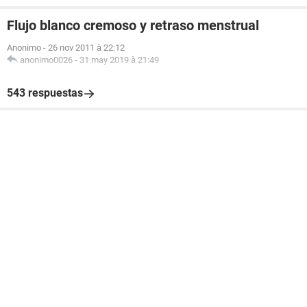
Flujo blanco cremoso y retraso menstrual
Anonimo
-
26 nov 2011 à 22:12
anonimo0026
-
31 may 2019 à 21:49
543 respuestas