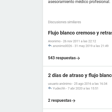
asesoramiento médico profesional.
Discusiones similares
Flujo blanco cremoso y retr
Anonimo
-
26 nov 2011 a las 22:12
anonimo0026
-
31 may 2019 a las 21:49
543 respuestas
2 días de atraso y flujo blan
usuario anónimo
-
25 ago 2016 a las 16:34
Yudechh
-
7 abr 2020 a las 15:51
2 respuestas