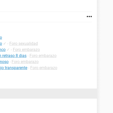
co
co
✓
-
Foro sexualidad
anco
✓
-
Foro embarazo
 retraso 8 dias
-
Foro embarazo
emoso
-
Foro embarazo
ujo transparente
-
Foro embarazo