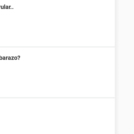
ular..
mbarazo?