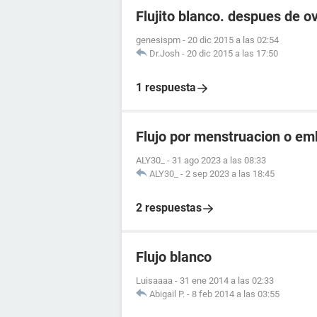
Flujito blanco. despues de ov
genesispm
-
20 dic 2015 a las 02:54
Dr.Josh
-
20 dic 2015 a las 17:50
1 respuesta
Flujo por menstruacion o e
ALY30_
-
31 ago 2023 a las 08:33
ALY30_
-
2 sep 2023 a las 18:45
2 respuestas
Flujo blanco
Luisaaaa
-
31 ene 2014 a las 02:33
Abigail P.
-
8 feb 2014 a las 03:55