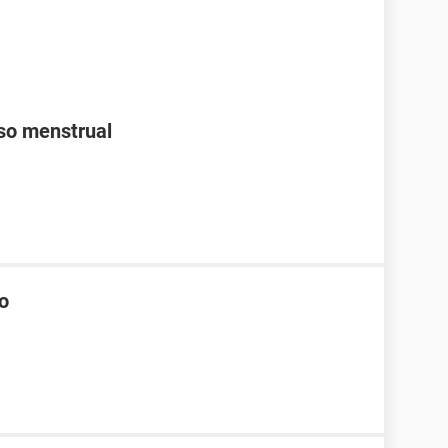
aso menstrual
co