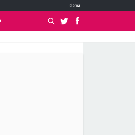
Idioma
O