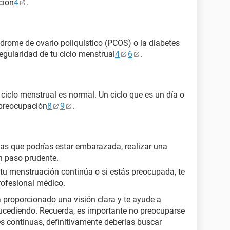
ión​
4
​​​.
rome de ovario poliquístico (PCOS) o la diabetes
egularidad de tu ciclo menstrual​
4
6
​​​.
 ciclo menstrual es normal. Un ciclo que es un día o
preocupación​
8
9
​.
has que podrías estar embarazada, realizar una
n paso prudente.
en tu menstruación continúa o si estás preocupada, te
rofesional médico.
 proporcionado una visión clara y te ayude a
sucediendo. Recuerda, es importante no preocuparse
es continuas, definitivamente deberías buscar