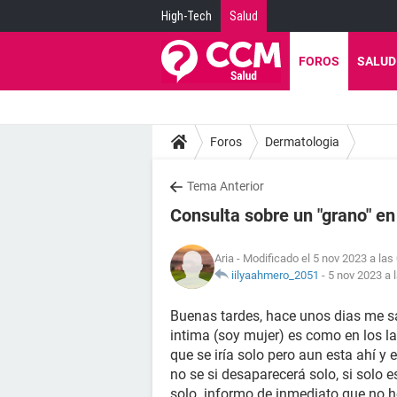
High-Tech
Salud
FOROS
SALUD
Foros
Dermatologia
Tema Anterior
Consulta sobre un "grano" en
Aria
- Modificado el 5 nov 2023 a las
iilyaahmero_2051
-
5 nov 2023 a 
Buenas tardes, hace unos dias me sal
intima (soy mujer) es como en los l
que se iría solo pero aun esta ahí y 
no se si desaparecerá solo, si solo e
solo. informo de inmediato que no h