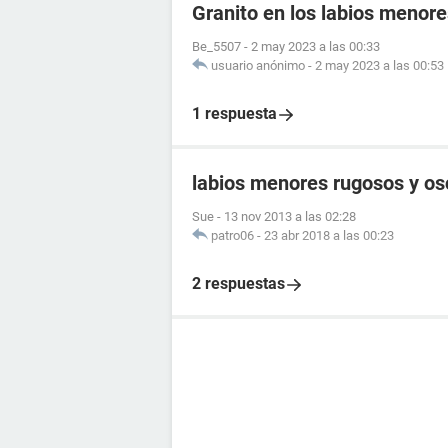
Granito en los labios menore
Be_5507
-
2 may 2023 a las 00:33
usuario anónimo
-
2 may 2023 a las 00:53
1 respuesta
labios menores rugosos y os
Sue
-
13 nov 2013 a las 02:28
patro06
-
23 abr 2018 a las 00:23
2 respuestas