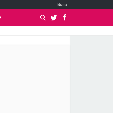
Idioma
O