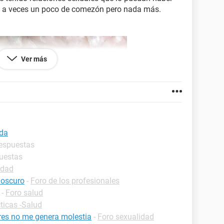
o a veces un poco de comezón pero nada más.
Ver más
ada
respuestas
puestas
idad
 oscuro
-
Foro de los profesionales
-
Foro salud
ticas -Salud
ores no me genera molestia
-
Foro sexualidad