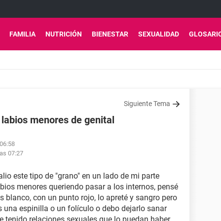
FAMILIA
NUTRICIÓN
BIENESTAR
SEXUALIDAD
GLOSARI
Siguiente Tema
 labios menores de genital
 06:58
las 07:27
io este tipo de "grano" en un lado de mi parte
abios menores queriendo pasar a los internos, pensé
es blanco, con un punto rojo, lo apreté y sangro pero
s una espinilla o un folículo o debo dejarlo sanar
e tenido relaciones sexuales que lo puedan haber