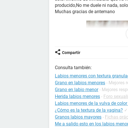
producido,No me duele ni nada, sol
Muchas gracias de antemano
Compartir
Consulta también:
Labios menores con textura granul
Grano en labios menores
- Mejores 
Grano en labio menor
- Mejores res
Herida labios menores
-
Foro sexual
Labios menores de la vulva de color
¿Cómo es la textura de la vagina?
✓
Granos labios mayores
-
Fichas prác
Me a salido esto en los labios men