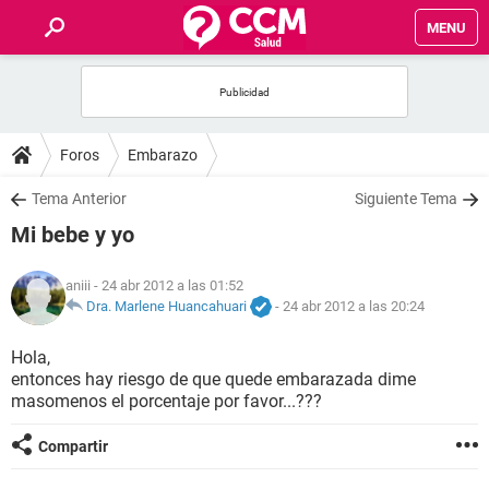
MENU
INICIO
FOROS
Foros
Embarazo
SALUD
Tema Anterior
Siguiente Tema
Mi bebe y yo
FAMILIA
aniii
- 24 abr 2012 a las 01:52
NUTRICIÓN
Dra. Marlene Huancahuari
-
24 abr 2012 a las 20:24
Hola,
BIENESTAR
entonces hay riesgo de que quede embarazada dime
masomenos el porcentaje por favor...???
SEXUALIDAD
Compartir
GLOSARIO