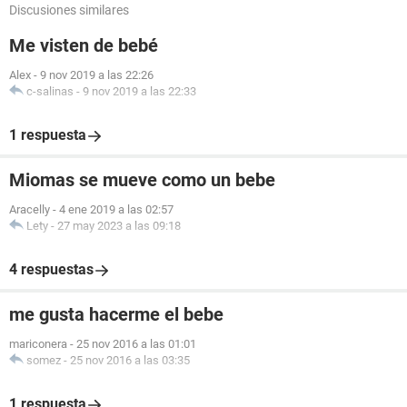
Discusiones similares
Me visten de bebé
Alex
-
9 nov 2019 a las 22:26
c-salinas
-
9 nov 2019 a las 22:33
1 respuesta
Miomas se mueve como un bebe
Aracelly
-
4 ene 2019 a las 02:57
Lety
-
27 may 2023 a las 09:18
4 respuestas
me gusta hacerme el bebe
mariconera
-
25 nov 2016 a las 01:01
somez
-
25 nov 2016 a las 03:35
1 respuesta