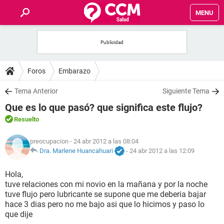
MENU
INICIO
FOROS
Foros
Embarazo
SALUD
Tema Anterior
Siguiente Tema
Que es lo que pasó? que significa este flujo?
FAMILIA
Resuelto
NUTRICIÓN
preocupacion
- 24 abr 2012 a las 08:04
Dra. Marlene Huancahuari
-
24 abr 2012 a las 12:09
BIENESTAR
Hola,
tuve relaciones con mi novio en la mañana y por la noche
SEXUALIDAD
tuve flujo pero lubricante se supone que me deberia bajar
hace 3 dias pero no me bajo asi que lo hicimos y paso lo
que dije
GLOSARIO