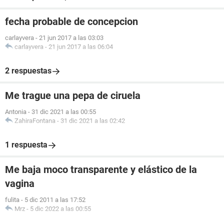
fecha probable de concepcion
carlayvera
-
21 jun 2017 a las 03:03
carlayvera
-
21 jun 2017 a las 06:04
2 respuestas
Me trague una pepa de ciruela
Antonia
-
31 dic 2021 a las 00:55
ZahiraFontana
-
31 dic 2021 a las 02:42
1 respuesta
Me baja moco transparente y elástico de la
vagina
fulita
-
5 dic 2011 a las 17:52
Mrz
-
5 dic 2022 a las 00:55