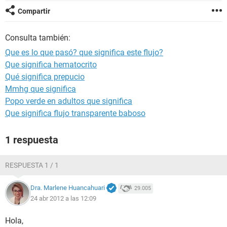
Compartir
Consulta también:
Que es lo que pasó? que significa este flujo?
Que significa hematocrito
Qué significa prepucio
Mmhg que significa
Popo verde en adultos que significa
Que significa flujo transparente baboso
1 respuesta
RESPUESTA 1 / 1
Dra. Marlene Huancahuari
29.005
24 abr 2012 a las 12:09
Hola,