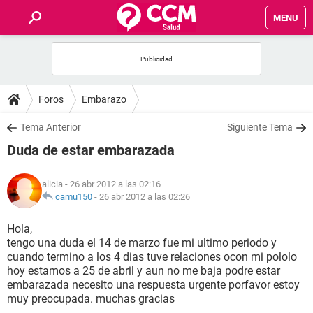
MENU
INICIO
FOROS
Foros
Embarazo
SALUD
Tema Anterior
Siguiente Tema
Duda de estar embarazada
FAMILIA
alicia
- 26 abr 2012 a las 02:16
NUTRICIÓN
camu150
-
26 abr 2012 a las 02:26
Hola,
BIENESTAR
tengo una duda el 14 de marzo fue mi ultimo periodo y
cuando termino a los 4 dias tuve relaciones ocon mi pololo
SEXUALIDAD
hoy estamos a 25 de abril y aun no me baja podre estar
embarazada necesito una respuesta urgente porfavor estoy
muy preocupada. muchas gracias
GLOSARIO