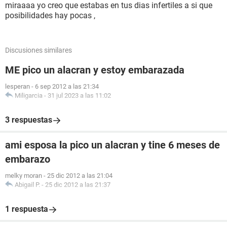
miraaaa yo creo que estabas en tus dias infertiles a si que
posibilidades hay pocas ,
Discusiones similares
ME pico un alacran y estoy embarazada
lesperan
-
6 sep 2012 a las 21:34
Miligarcia
-
31 jul 2023 a las 11:02
3 respuestas
ami esposa la pico un alacran y tine 6 meses de
embarazo
melky moran
-
25 dic 2012 a las 21:04
Abigail P.
-
25 dic 2012 a las 21:37
1 respuesta