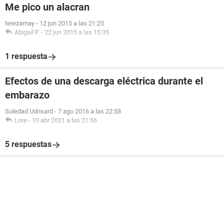
Me pico un alacran
terezamay
-
12 jun 2015 a las 21:25
Abigail P.
-
22 jun 2015 a las 15:35
1 respuesta
Efectos de una descarga eléctrica durante el
embarazo
Soledad Udrisard
-
7 ago 2016 a las 22:58
Lore
-
10 abr 2021 a las 21:56
5 respuestas