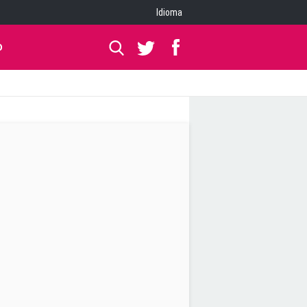
Idioma
O