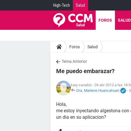
High-Tech
Salud
FOROS
SALUD
Foros
Salud
Tema Anterior
Me puedo embarazar?
kary canabiz
- 26 abr 2012 a las 18:5
Dra. Marlene Huancahuari
-
3
Hola,
me estoy inyectando algestona con e
un dia en su aplicacion?