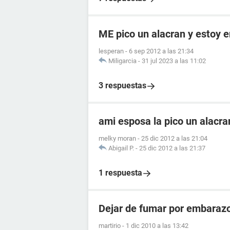
ME pico un alacran y estoy
lesperan
-
6 sep 2012 a las 21:34
Miligarcia
-
31 jul 2023 a las 11:02
3 respuestas
ami esposa la pico un alacr
melky moran
-
25 dic 2012 a las 21:04
Abigail P.
-
25 dic 2012 a las 21:37
1 respuesta
Dejar de fumar por embaraz
martirio
-
1 dic 2010 a las 13:42