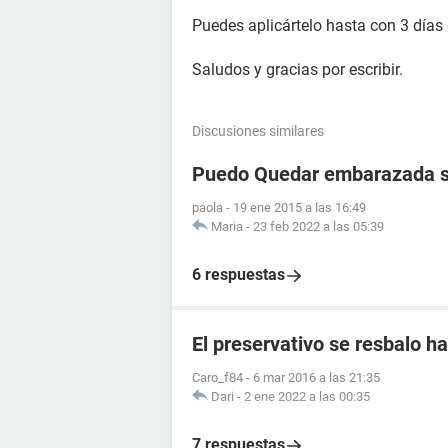
Puedes aplicártelo hasta con 3 días 
Saludos y gracias por escribir.
Discusiones similares
Puedo Quedar embarazada si 
paola
-
19 ene 2015 a las 16:49
Maria
-
23 feb 2022 a las 05:39
6 respuestas
El preservativo se resbalo ha
Caro_f84
-
6 mar 2016 a las 21:35
Dari
-
2 ene 2022 a las 00:35
7 respuestas