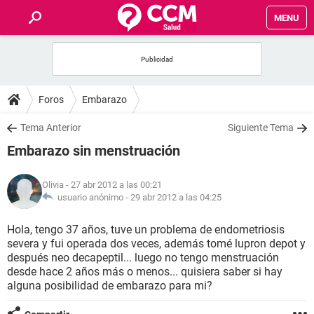
MENU
INICIO
FOROS
Foros
Embarazo
SALUD
Tema Anterior
Siguiente Tema
Embarazo sin menstruación
FAMILIA
Olivia
- 27 abr 2012 a las 00:21
NUTRICIÓN
usuario anónimo -
29 abr 2012 a las 04:25
Hola, tengo 37 años, tuve un problema de endometriosis
BIENESTAR
severa y fui operada dos veces, además tomé lupron depot y
después neo decapeptil... luego no tengo menstruación
SEXUALIDAD
desde hace 2 años más o menos... quisiera saber si hay
alguna posibilidad de embarazo para mi?
GLOSARIO