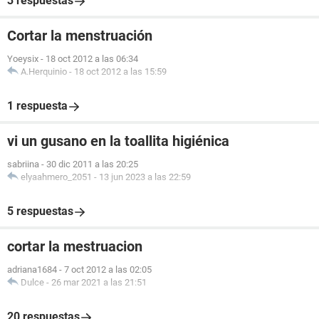
3 respuestas
Cortar la menstruación
Yoeysix
-
18 oct 2012 a las 06:34
A.Herquinio
-
18 oct 2012 a las 15:59
1 respuesta
vi un gusano en la toallita higiénica
sabriina
-
30 dic 2011 a las 20:25
elyaahmero_2051
-
13 jun 2023 a las 22:59
5 respuestas
cortar la mestruacion
adriana1684
-
7 oct 2012 a las 02:05
Dulce
-
26 mar 2021 a las 21:51
20 respuestas