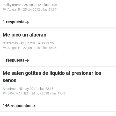
melky moran
-
25 dic 2012 a las 21:04
Abigail P.
-
25 dic 2012 a las 21:37
1 respuesta
Me pico un alacran
terezamay
-
12 jun 2015 a las 21:25
Abigail P.
-
22 jun 2015 a las 15:35
1 respuesta
Me salen gotitas de líquido al presionar los
senos
Anonimo
-
15 may 2011 a las 22:15
DRA. MARNET
-
24 nov 2018 a las 17:46
146 respuestas