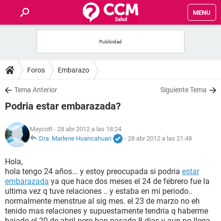
MENU
INICIO
FOROS
Foros
Embarazo
SALUD
Tema Anterior
Siguiente Tema
Podria estar embarazada?
FAMILIA
Maycott
- 28 abr 2012 a las 18:24
NUTRICIÓN
Dra. Marlene Huancahuari
-
28 abr 2012 a las 21:48
Hola,
BIENESTAR
hola tengo 24 años... y estoy preocupada si podria
estar
embarazada
ya que hace dos meses el 24 de febrero fue la
SEXUALIDAD
ultima vez q tuve relaciones .. y estaba en mi periodo..
normalmente menstrue al sig mes. el 23 de marzo no eh
tenido mas relaciones y supuestamente tendria q haberme
GLOSARIO
bajado el 20 de abril pero han pasado 8 dias y aun no llega