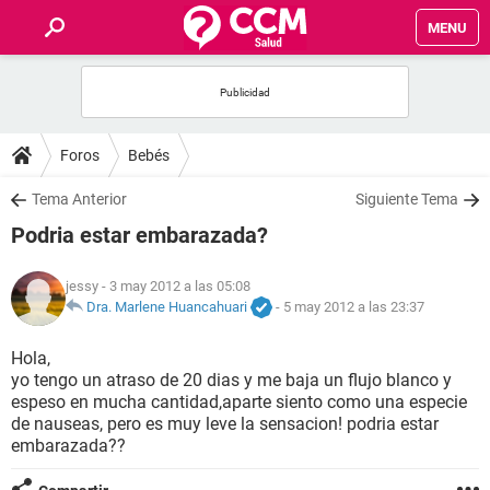
MENU
INICIO
FOROS
Foros
Bebés
SALUD
Tema Anterior
Siguiente Tema
Podria estar embarazada?
FAMILIA
jessy
- 3 may 2012 a las 05:08
NUTRICIÓN
Dra. Marlene Huancahuari
-
5 may 2012 a las 23:37
Hola,
BIENESTAR
yo tengo un atraso de 20 dias y me baja un flujo blanco y
espeso en mucha cantidad,aparte siento como una especie
SEXUALIDAD
de nauseas, pero es muy leve la sensacion! podria estar
embarazada??
GLOSARIO