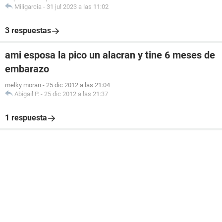
Miligarcia
-
31 jul 2023 a las 11:02
3 respuestas
ami esposa la pico un alacran y tine 6 meses de
embarazo
melky moran
-
25 dic 2012 a las 21:04
Abigail P.
-
25 dic 2012 a las 21:37
1 respuesta