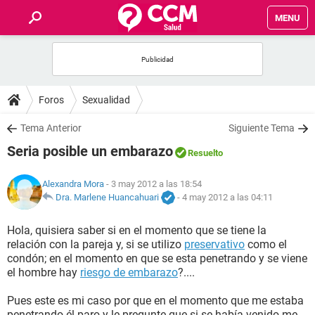
MENU
INICIO
FOROS
Foros
Sexualidad
SALUD
Tema Anterior
Siguiente Tema
Seria posible un embarazo
Resuelto
FAMILIA
Alexandra Mora
- 3 may 2012 a las 18:54
NUTRICIÓN
Dra. Marlene Huancahuari
-
4 may 2012 a las 04:11
Hola, quisiera saber si en el momento que se tiene la
BIENESTAR
relación con la pareja y, si se utilizo
preservativo
como el
condón; en el momento en que se esta penetrando y se viene
SEXUALIDAD
el hombre hay
riesgo de embarazo
?....
Pues este es mi caso por que en el momento que me estaba
GLOSARIO
penetrando él paro y le pregunte que si se había venido me