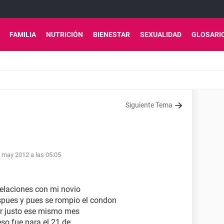
FAMILIA
NUTRICIÓN
BIENESTAR
SEXUALIDAD
GLOSARI
Siguiente Tema
 may 2012 a las 05:05
relaciones con mi novio
spues y pues se rompio el condon
er justo ese mismo mes
so fue para el 21 de