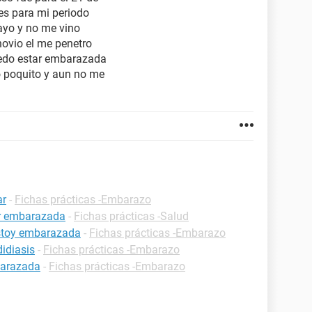
ues para mi periodo
ayo y no me vino
novio el me penetro
uedo estar embarazada
o poquito y aun no me
ar
-
Fichas prácticas -Embarazo
ar embarazada
-
Fichas prácticas -Salud
estoy embarazada
-
Fichas prácticas -Embarazo
idiasis
-
Fichas prácticas -Embarazo
barazada
-
Fichas prácticas -Embarazo