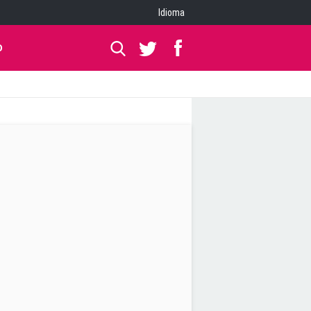
Idioma
O