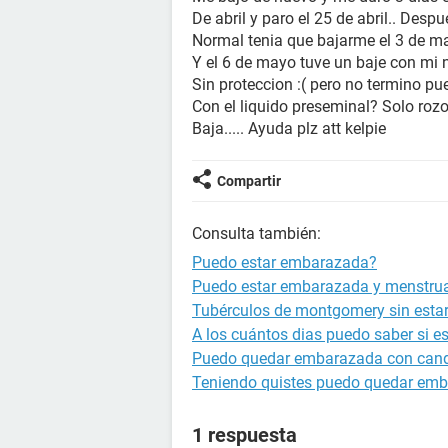
De abril y paro el 25 de abril.. Desp
Normal tenia que bajarme el 3 de m
Y el 6 de mayo tuve un baje con mi 
Sin proteccion :( pero no termino p
Con el liquido preseminal? Solo roz
Baja..... Ayuda plz att kelpie
Compartir
Consulta también:
Puedo estar embarazada?
Puedo estar embarazada y menstru
Tubérculos de montgomery sin est
A los cuántos dias puedo saber si 
Puedo quedar embarazada con cand
Teniendo quistes puedo quedar em
1 respuesta