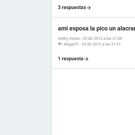
3 respuestas
ami esposa la pico un alacr
melky moran
-
25 dic 2012 a las 21:04
Abigail P.
-
25 dic 2012 a las 21:37
1 respuesta