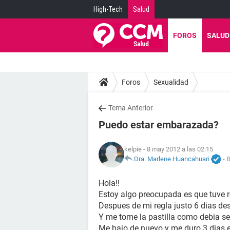
High-Tech
Salud
FOROS
SALUD
Foros
Sexualidad
Tema Anterior
Puedo estar embarazada?
kelpie
- 8 may 2012 a las 02:15
Dra. Marlene Huancahuari
-
8
Hola!!
Estoy algo preocupada es que tuve 
Despues de mi regla justo 6 dias de
Y me tome la pastilla como debia s
Me bajo de nuevo y me duro 3 dias e