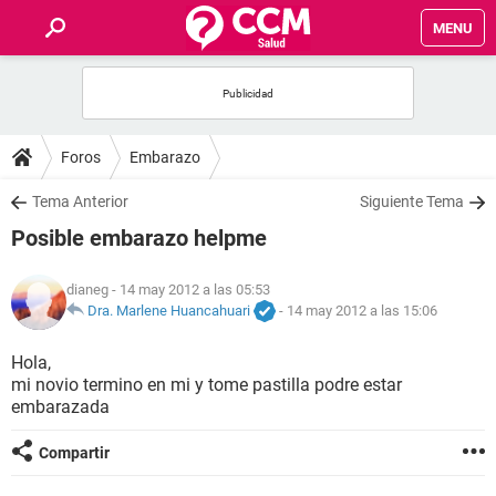
MENU
INICIO
FOROS
Foros
Embarazo
SALUD
Tema Anterior
Siguiente Tema
Posible embarazo helpme
FAMILIA
dianeg
- 14 may 2012 a las 05:53
NUTRICIÓN
Dra. Marlene Huancahuari
-
14 may 2012 a las 15:06
Hola,
BIENESTAR
mi novio termino en mi y tome pastilla podre estar
embarazada
SEXUALIDAD
Compartir
GLOSARIO