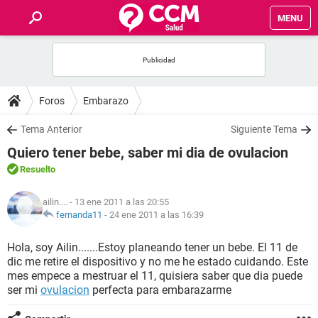
MENU
INICIO
FOROS
Foros
Embarazo
SALUD
Tema Anterior
Siguiente Tema
Quiero tener bebe, saber mi dia de ovulacion
FAMILIA
Resuelto
NUTRICIÓN
ailin....
- 13 ene 2011 a las 20:55
fernanda11
-
24 ene 2011 a las 16:39
BIENESTAR
Hola, soy Ailin.......Estoy planeando tener un bebe. El 11 de
dic me retire el dispositivo y no me he estado cuidando. Este
SEXUALIDAD
mes empece a mestruar el 11, quisiera saber que dia puede
ser mi
ovulacion
perfecta para embarazarme
GLOSARIO