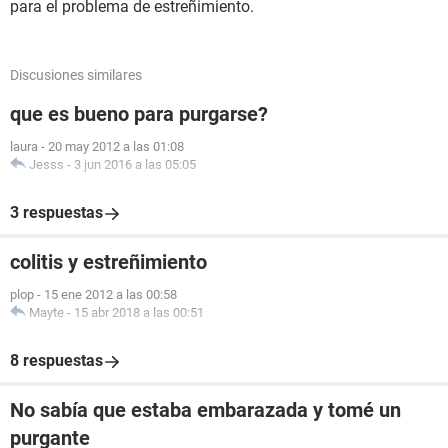
para el problema de estreñimiento.
Discusiones similares
que es bueno para purgarse?
laura
-
20 may 2012 a las 01:08
Jesss
-
3 jun 2016 a las 05:05
3 respuestas
colitis y estreñimiento
plop
-
15 ene 2012 a las 00:58
Mayte
-
15 abr 2018 a las 00:51
8 respuestas
No sabía que estaba embarazada y tomé un
purgante