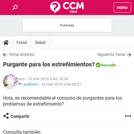
MENU
INICIO
FOROS
Foros
Salud
SALUD
Tema Anterior
Siguiente Tema
Purgante para los estreñimientos?
Resuelto
FAMILIA
lucy
- 15 mar 2010 a las 18:34
NUTRICIÓN
jcarlosm
-
16 mar 2010 a las 06:21
Hola, es recomendable el consuno de purgantes para los
BIENESTAR
problemas de estreñimiento?
SEXUALIDAD
Compartir
GLOSARIO
Consulta también: